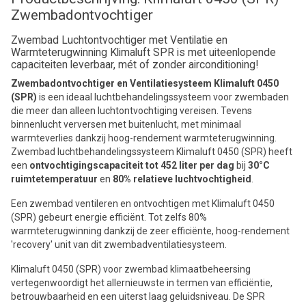
Zwembadontvochtiger
Zwembad Luchtontvochtiger met Ventilatie en
Warmteterugwinning Klimaluft SPR is met uiteenlopende
capaciteiten leverbaar, mét of zonder airconditioning!
Zwembadontvochtiger en Ventilatiesysteem Klimaluft 0450
(SPR)
is een ideaal luchtbehandelingssysteem voor zwembaden
die meer dan alleen luchtontvochtiging vereisen. Tevens
binnenlucht verversen met buitenlucht, met minimaal
warmteverlies dankzij hoog-rendement warmteterugwinning.
Zwembad luchtbehandelingssysteem Klimaluft 0450 (SPR) heeft
een
ontvochtigingscapaciteit tot 452 liter per dag
bij
30°C
ruimtetemperatuur
en
80% relatieve luchtvochtigheid
.
Een zwembad ventileren en ontvochtigen met Klimaluft 0450
(SPR) gebeurt energie efficiënt. Tot zelfs 80%
warmteterugwinning dankzij de zeer efficiënte, hoog-rendement
'recovery' unit van dit zwembadventilatiesysteem.
Klimaluft 0450 (SPR) voor zwembad klimaatbeheersing
vertegenwoordigt het allernieuwste in termen van efficiëntie,
betrouwbaarheid en een uiterst laag geluidsniveau. De SPR