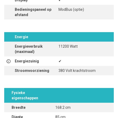
Display
✔
Bedieningspaneel op
ModBus (optie)
afstand
Energie
Energieverbruik
11200 Watt
(maximaal)
Energiezuinig
✔
Stroomvoorziening
380 Volt krachtstroom
Fysieke
eigenschappen
Breedte
168.2 cm
Diepte
85 cm