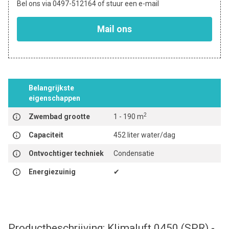
Bel ons via 0497-512164 of stuur een e-mail
Mail ons
Belangrijkste
eigenschappen
2
Zwembad grootte
1 - 190 m
Capaciteit
452 liter water/dag
Ontvochtiger techniek
Condensatie
Energiezuinig
✔
Productbeschrijving: Klimaluft 0450 (SPR) -