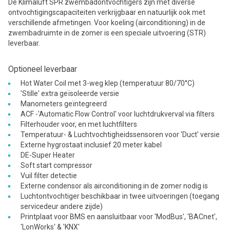
De Klimaluft SPR zwembadontvochtigers zijn met diverse
ontvochtigingscapaciteiten verkrijgbaar en natuurlijk ook met
verschillende afmetingen. Voor koeling (airconditioning) in de
zwembadruimte in de zomer is een speciale uitvoering (STR)
leverbaar.
Optioneel leverbaar
Hot Water Coil met 3-weg klep (temperatuur 80/70°C)
'Stille' extra geïsoleerde versie
Manometers geïntegreerd
ACF -'Automatic Flow Control' voor luchtdrukverval via filters
Filterhouder voor, en met luchtfilters
Temperatuur- & Luchtvochtigheidssensoren voor 'Duct' versie
Externe hygrostaat inclusief 20 meter kabel
DE-Super Heater
Soft start compressor
Vuil filter detectie
Externe condensor als airconditioning in de zomer nodig is
Luchtontvochtiger beschikbaar in twee uitvoeringen (toegang
servicedeur andere zijde)
Printplaat voor BMS en aansluitbaar voor 'ModBus', 'BACnet',
'LonWorks' & 'KNX'