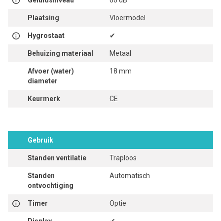
Geluidsniveau
66 dB
Plaatsing
Vloermodel
Hygrostaat
✔
Behuizing materiaal
Metaal
Afvoer (water)
18 mm
diameter
Keurmerk
CE
Gebruik
Standen ventilatie
Traploos
Standen
Automatisch
ontvochtiging
Timer
Optie