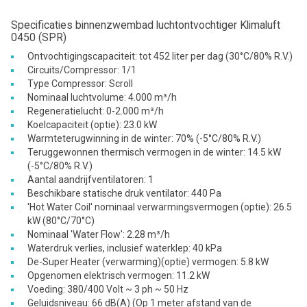
Specificaties binnenzwembad luchtontvochtiger Klimaluft
0450 (SPR)
Ontvochtigingscapaciteit: tot 452 liter per dag (30°C/80% R.V.)
Circuits/Compressor: 1/1
Type Compressor: Scroll
Nominaal luchtvolume: 4.000 m³/h
Regeneratielucht: 0-2.000 m³/h
Koelcapaciteit (optie): 23.0 kW
Warmteterugwinning in de winter: 70% (-5°C/80% R.V.)
Teruggewonnen thermisch vermogen in de winter: 14.5 kW
(-5°C/80% R.V.)
Aantal aandrijfventilatoren: 1
Beschikbare statische druk ventilator: 440 Pa
'Hot Water Coil' nominaal verwarmingsvermogen (optie): 26.5
kW (80°C/70°C)
Nominaal 'Water Flow': 2.28 m³/h
Waterdruk verlies, inclusief waterklep: 40 kPa
De-Super Heater (verwarming)(optie) vermogen: 5.8 kW
Opgenomen elektrisch vermogen: 11.2 kW
Voeding: 380/400 Volt ~ 3 ph ~ 50 Hz
Geluidsniveau: 66 dB(A) (Op 1 meter afstand van de